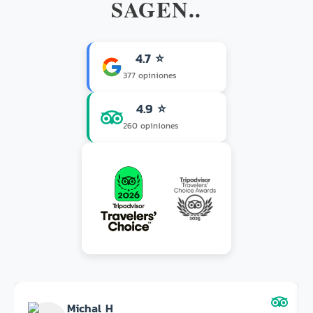
SAGEN..
4.7 ⭐
377 opiniones
4.9 ⭐
260 opiniones
Michal H