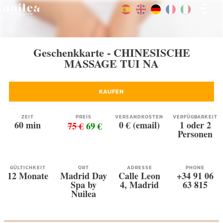
Geschenkkarte - CHINESISCHE
MASSAGE TUI NA
KAUFEN
ZEIT
PREIS
VERSANDKOSTEN
VERFÜGBARKEIT
60 min
0 € (email)
1 oder 2
75 €
69 €
Personen
GÜLTICHKEIT
ORT
ADRESSE
PHONE
12 Monate
Madrid Day
Calle Leon
+34 91 06
Spa by
4, Madrid
63 815
Nuilea