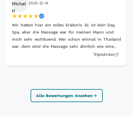
2025-12-14
★
★
★
★
★
Wir hatten hier ein tolles Erlebnis. Es ist kein Day
Spa, aber die Massage war für meinen Mann und
mich sehr wohltuend. Wer schon einmal in Thailand
war, dem wird die Massage sehr ähnlich wie eine
traditionelle Thai-Ölmassage vorkommen. Das
TripAdvisor
Personal ist überaus freundlich und zuvorkommend
und fragt im Voraus nach dem gewünschten Druck.
Wenn Sie sich einfach nur entspannen möchten, ist
dies eine hervorragende Wahl. Falls Sie jedoch eine
tiefenwirksame therapeutische Massage zur
Alle Bewertungen Ansehen
Lockerung verspannter Rückenschmerzen suchen,
sind Sie hier möglicherweise nicht richtig.
Außerdem gibt es nach der Massage keine
Duschmöglichkeiten oder einen Ruhebereich.