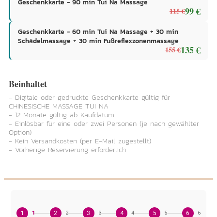
Geschenkkarte - 90 min Tui Na Massage
99 €
115 €
Geschenkkarte - 60 min Tui Na Massage + 30 min
Schädelmassage + 30 min Fußreflexzonenmassage
135 €
155 €
Beinhaltet
- Digitale oder gedruckte Geschenkkarte gültig für
CHINESISCHE MASSAGE TUI NA
- 12 Monate gültig ab Kaufdatum
- Einlösbar für eine oder zwei Personen (je nach gewählter
Option)
- Kein Versandkosten (per E-Mail zugestellt)
- Vorherige Reservierung erforderlich
1
1
2
2
3
3
4
4
5
5
6
6