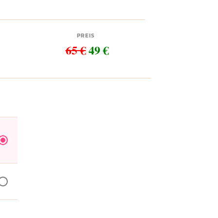
PREIS
65 €
49 €