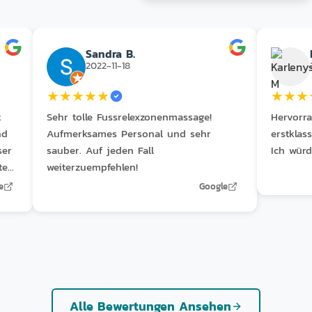
Sandra B.
2022-11-18
★
★
★
★
★
★
★
★
t
Sehr tolle Fussrelexzonenmassage!
Hervorr
nd
Aufmerksames Personal und sehr
erstklas
ser
sauber. Auf jeden Fall
Ich wür
te
weiterzuempfehlen!
s
e
Google
e,
 Job
ös
,
und
 den
Alle Bewertungen Ansehen