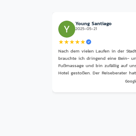
Young Santiago
2025-05-21
★
★
★
★
★
Nach dem vielen Laufen in der Stad
brauchte ich dringend eine Bein- u
Fußmassage und bin zufällig auf un
Hotel gestoßen. Der Reiseberater hat
es super bewertet, also haben wir e
Googl
einfach mal ausprobiert. Ich wünscht
ich hätte es früher gekannt! Es war
fantastisch, Carmen hat einen tollen
gemacht! Es ist zwar nicht so luxuri
wie in einem 4- oder 5-Sterne-Hotel
aber die Massage war wirklich gut 
der Preis war 50 % günstiger als in