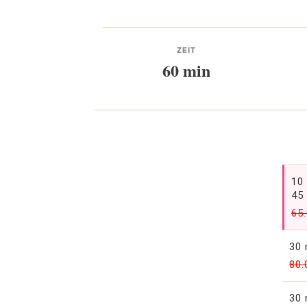
ZEIT
60 min
10
45
65
30 
80.
30 