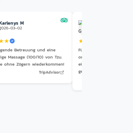
Karlenys M
Nilda G
2026-03-02
2025-11-14
★
★
★
★
★
★
★
agende Betreuung und eine
Für einen Tages-Spa-Besu
sige Massage (100/10) von Tzu.
ordentliches Erlebnis. Ich 
de ohne Zögern wiederkommen!
einen gleichmäßigeren Dr
gewünscht. Die Fußreflex
TripAdvisor
war aber lohnenswert.