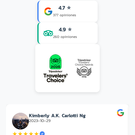
4.7 ⭐
377 opiniones
4.9 ⭐
260 opiniones
Kimberly A.K. Carlotti Ng
2023-10-29
★
★
★
★
★