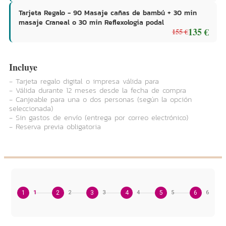
Tarjeta Regalo - 90 Masaje cañas de bambú + 30 min
masaje Craneal o 30 min Reflexologia podal
135 €
155 €
Incluye
- Tarjeta regalo digital o impresa válida para
- Válida durante 12 meses desde la fecha de compra
- Canjeable para una o dos personas (según la opción
seleccionada)
- Sin gastos de envío (entrega por correo electrónico)
- Reserva previa obligatoria
1
1
2
2
3
3
4
4
5
5
6
6