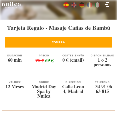
Tarjeta Regalo - Masaje Cañas de Bambú
COMPRA
DURACIÓN
PRECIO
COSTES ENVÍO
DISPONIBILIDAD
60 min
0 € (email)
1 o 2
75 €
69 €
personas
VALIDEZ
DÓNDE
DIRECCIÓN
TELÉFONO
12 Meses
Madrid Day
Calle Leon
+34 91 06
Spa by
4, Madrid
63 815
Nuilea