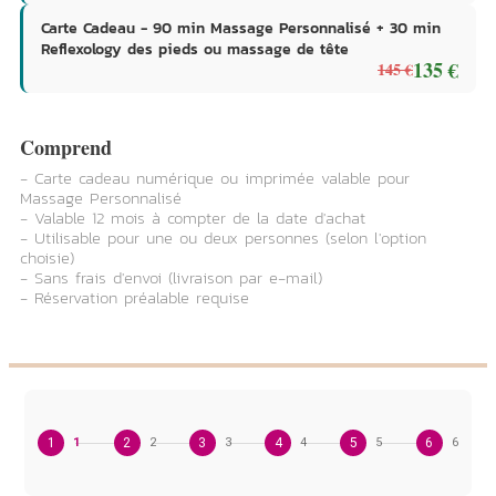
Carte Cadeau - 90 min Massage Personnalisé + 30 min
Reflexology des pieds ou massage de tête
135 €
145 €
Comprend
- Carte cadeau numérique ou imprimée valable pour
Massage Personnalisé
- Valable 12 mois à compter de la date d'achat
- Utilisable pour une ou deux personnes (selon l'option
choisie)
- Sans frais d'envoi (livraison par e-mail)
- Réservation préalable requise
1
1
2
2
3
3
4
4
5
5
6
6