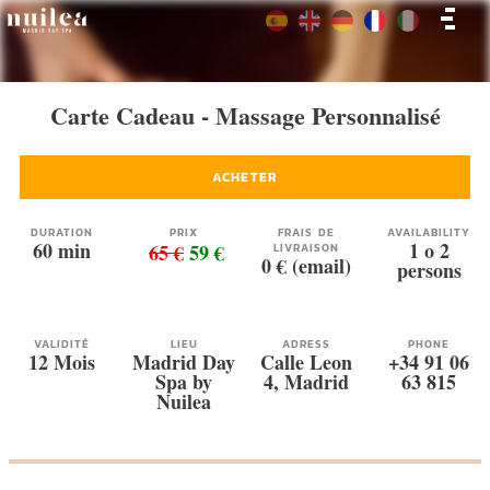
Carte Cadeau - Massage Personnalisé
ACHETER
DURATION
PRIX
FRAIS DE
AVAILABILITY
60 min
1 o 2
65 €
59 €
LIVRAISON
0 € (email)
persons
VALIDITÉ
LIEU
ADRESS
PHONE
12 Mois
Madrid Day
Calle Leon
+34 91 06
Spa by
4, Madrid
63 815
Nuilea