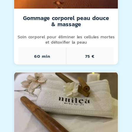
Gommage corporel peau douce
& massage
Soin corporel pour éliminer les cellules mortes
et détoxifier la peau
60 min
75 €
orel peau douce & massage
Ver + Info
MMAGE CORPOREL + DOUCHE
RRAR
MASSAGE CORPOREL