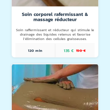
Soin corporel rafermissant &
massage réducteur
Soin raffermissant et réducteur qui stimule le
drainage des liquides retenus et favorise
l’élimination des cellules graisseuses.
120 min
135 €
150 €
afermissant & massage réducteur
Ver + Info
OPTION 1:<BR> GOMMAGE
OREL<BR> ENVOLTURA TERMICA +
UCHA<BR> MASSAGE REDUCTEUR
OPTION 2:<BR> GOMMAGE
OREL<BR> ENVOLTURA TERMICA +
DUCHA<BR> MASSAGE
RRAR
REDUCTEUR<BR>SOIN ET LIFTING
FACIAL