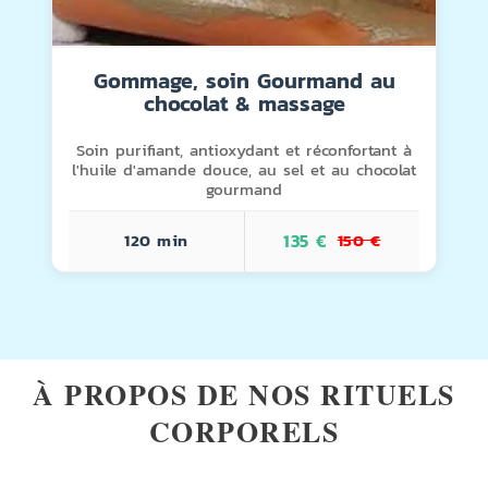
Gommage, soin Gourmand au
chocolat & massage
Soin purifiant, antioxydant et réconfortant à
l'huile d'amande douce, au sel et au chocolat
gourmand
120 min
135 €
150 €
ourmand au chocolat & massage
Ver + Info
GOMMAGE CORPOREL
À PROPOS DE NOS RITUELS
ENVELOPPEMENT AU CHOCOLAT
CORPORELS
UCHE + PAUSE THÉ OU INFUSION
RRAR
SSAGE RELAXANT ANTI-STRESS