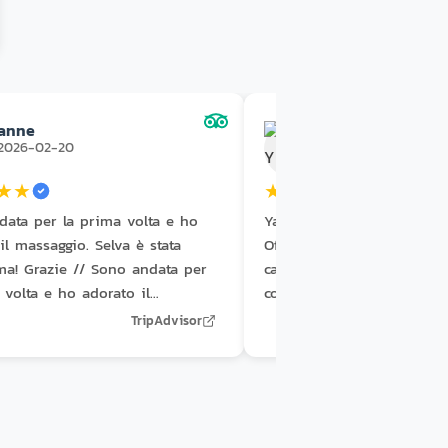
anne
Andy Y
2026-02-20
2026-02-03
★
★
★
★
★
★
★
data per la prima volta e ho
Yacu è molto premurosa e 
il massaggio. Selva è stata
Offre servizi eccezionali e
ma! Grazie // Sono andata per
capacità sono davvero conf
 volta e ho adorato il
consiglio vivamente a chi
o. Jungle è stata bravissima!
giornata faticosa.
TripAdvisor