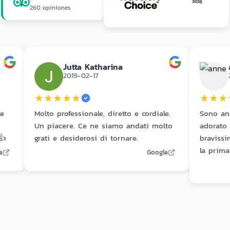
260 opiniones
Jutta Katharina
2019-02-17
★
★
★
★
★
★
★
★
le
Molto professionale, diretto e cordiale.
Sono an
Un piacere. Ce ne siamo andati molto
adorato 
👍
grati e desiderosi di tornare.
bravissi
la prima
e
Google
massaggi
Grazie