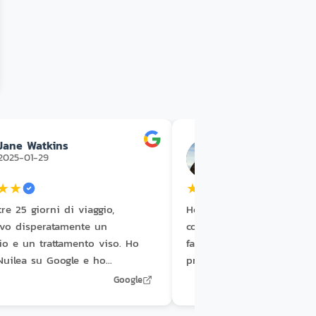
Jane Watkins
Warren Ward
2025-01-29
2023-07-01
★
★
★
★
★
★
★
re 25 giorni di viaggio,
Ho fatto un massaggio di
avo disperatamente un
con Ciara ed è una massag
o e un trattamento viso. Ho
fantastica. Molto intuitiva,
Nuilea su Google e ho
pressione, ha eliminato tut
o. È stata una delle esperienze
muscolari e mi ha lasciat
Google
: il massaggio è stato fantastico
sensazione di profondo re
 ha saputo sciogliere tutti i
consiglio vivamente!