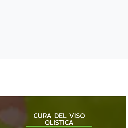
e mie spalle. Uno dei massaggi
 in assoluto! E il trattamento
superato le mie aspettative. La
e è bellissima, sia alla vista che
. Una sorpresa incredibile. Ci
o due sale trattamenti (divise
arete ventilata), quindi si
tto. Comunque super rilassante.
CURA DEL VISO
OLISTICA