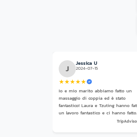
Jessica U
J
2024-07-15
★
★
★
★
★
Io e mio marito abbiamo fatto un
massaggio di coppia ed è stato
fantastico! Laura e Tzuting hanno fat
un lavoro fantastico e ci hanno fatto
sentire molto rilassati. Eravamo in
TripAdviso
viaggio per alcuni giorni e questo
massaggio è stato davvero utile per 