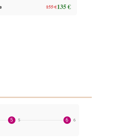
135 €
e
155 €
5
6
5
6