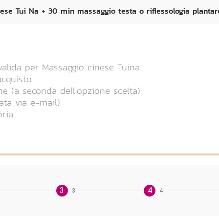
ese Tui Na + 30 min massaggio testa o riflessologia plantar
 valida per Massaggio cinese Tuina
acquisto
ne (a seconda dell'opzione scelta)
ata via e-mail)
oria
3
4
3
4