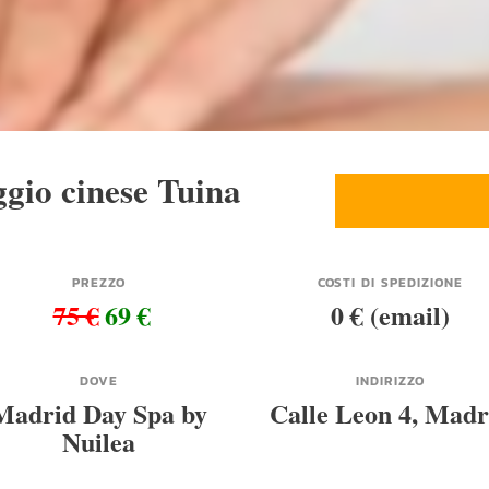
gio cinese Tuina
PREZZO
COSTI DI SPEDIZIONE
75 €
69 €
0 € (email)
DOVE
INDIRIZZO
Madrid Day Spa by
Calle Leon 4, Madr
Nuilea