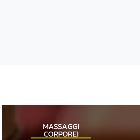
nostri muscoli doloranti. Lo consigl
vivamente!
MASSAGGI
CORPOREI