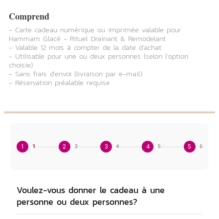
Comprend
- Carte cadeau numérique ou imprimée valable pour
Hammam Glacé - Rituel Drainant & Remodelant
- Valable 12 mois à compter de la date d'achat
- Utilisable pour une ou deux personnes (selon l'option
choisie)
- Sans frais d'envoi (livraison par e-mail)
- Réservation préalable requise
1
1
2
3
3
4
4
5
5
6
Voulez-vous donner le cadeau à une
personne ou deux personnes?