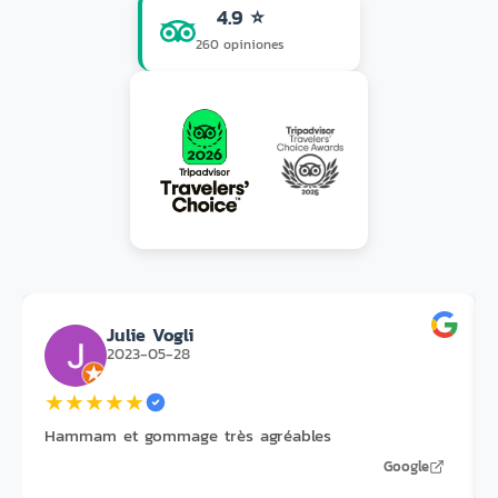
4.9 ⭐
260 opiniones
Julie Vogli
2023-05-28
★
★
★
★
★
Hammam et gommage très agréables
Google