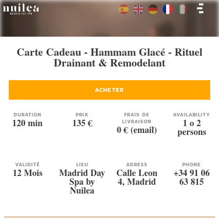
Carte Cadeau - Hammam Glacé - Rituel
Drainant & Remodelant
ACHETER
DURATION
PRIX
FRAIS DE
AVAILABILITY
120 min
135 €
1 o 2
LIVRAISON
0 € (email)
persons
VALIDITÉ
LIEU
ADRESS
PHONE
12 Mois
Madrid Day
Calle Leon
+34 91 06
Spa by
4, Madrid
63 815
Nuilea