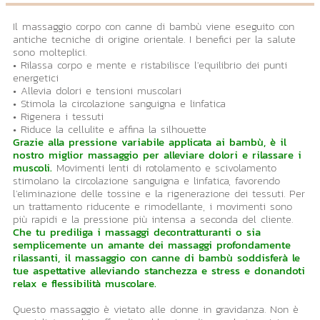
Il massaggio corpo con canne di bambù viene eseguito con
antiche tecniche di origine orientale. I benefici per la salute
sono molteplici.
• Rilassa corpo e mente e ristabilisce l'equilibrio dei punti
energetici
• Allevia dolori e tensioni muscolari
• Stimola la circolazione sanguigna e linfatica
• Rigenera i tessuti
• Riduce la cellulite e affina la silhouette
Grazie alla pressione variabile applicata ai bambù, è il
nostro miglior massaggio per alleviare dolori e rilassare i
muscoli.
Movimenti lenti di rotolamento e scivolamento
stimolano la circolazione sanguigna e linfatica, favorendo
l'eliminazione delle tossine e la rigenerazione dei tessuti. Per
un trattamento riducente e rimodellante, i movimenti sono
più rapidi e la pressione più intensa a seconda del cliente.
Che tu prediliga i massaggi decontratturanti o sia
semplicemente un amante dei massaggi profondamente
rilassanti, il massaggio con canne di bambù soddisferà le
tue aspettative alleviando stanchezza e stress e donandoti
relax e flessibilità muscolare.
Questo massaggio è vietato alle donne in gravidanza. Non è