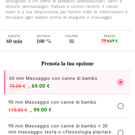
consigliato a chi soffre di problemi cardiovascolari, varici o
disturbi dermatologici, fratture o ustioni recenti. Il nostro
team è a tua disposizione per fornirti tutte le informazioni e
dissipare ogni dubbio prima di eseguire il massaggio.
DURATA
NATURAL
VEGANO
PREZZO
60 min
100 %
Si
75 €
69 €
Prenota la tua opzione
60 min Massaggio con canne di bambù
, 69.00 €
75.00 €
90 min Massaggio con canne di bambù
, 99.00 €
115.00 €
90 min Massaggio con canne di bambù + 30
min massaggio testa o riflessologia plantare