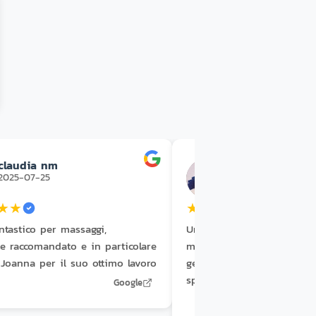
claudia nm
Haele Manrique
2025-07-25
2025-07-23
★
★
★
★
★
★
★
ntastico per massaggi,
Uno dei migliori massagg
e raccomandato e in particolare
mai fatto! I dipendenti so
 Joanna per il suo ottimo lavoro
gentilissimi. Non sapevo 
spagnolo, ma sono stati m
Google
disponibili. Consiglio viv
venire qui!