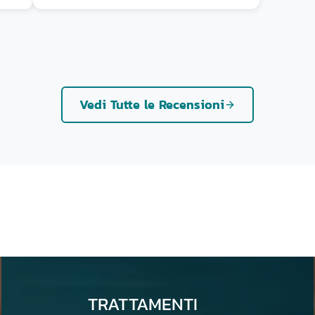
ti
io
nno
Vedi Tutte le Recensioni
o
TRATTAMENTI