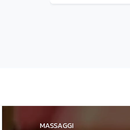
allo stesso tempo, lavorando sui pun
di tensione del piede e del polpacc
per un sollievo immediato. Anche il
piccolo pediluvio e lo scrub che ha
preceduto il massaggio sono stati
molto piacevoli. Non ho più avuto
alcun dolore o fastidio quando son
uscita!
MASSAGGI