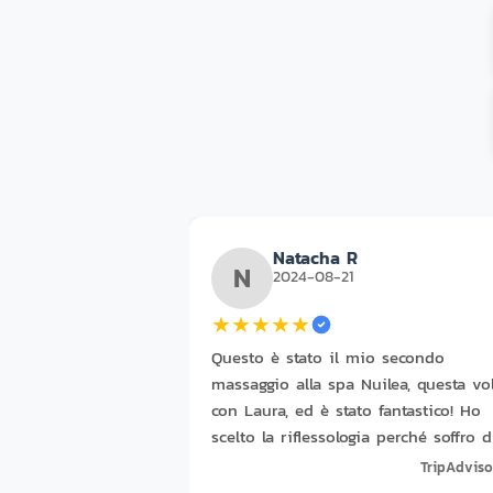
Natacha R
N
2024-08-21
★
★
★
★
★
Questo è stato il mio secondo
massaggio alla spa Nuilea, questa vo
con Laura, ed è stato fantastico! Ho
scelto la riflessologia perché soffro d
problemi alla caviglia che mi causan
TripAdviso
dolore. Laura è stata delicata e deci