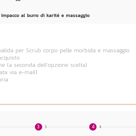
 impacco al burro di karité e massaggio
 valida per Scrub corpo pelle morbida e massaggio
acquisto
ne (a seconda dell'opzione scelta)
ata via e-mail)
oria
3
4
3
4