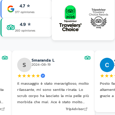
4.7 ⭐
377 opiniones
4.9 ⭐
260 opiniones
Smaranda L
S
2024-08-19
★
★
★
★
★
★
★
★
Il massaggio è stato meraviglioso, molto
Posto fa
lta
rilassante, mi sono sentita rinata. Lo
altament
scrub corpo ha lasciato la mia pelle più
grazie a
i
morbida che mai. Ace è stato molto
o
gentile e caloroso, ha reso l'esperienza
r
TripAdvisor
sa
ancora migliore.