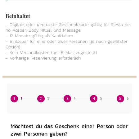
Beinhaltet
- Digitale oder gedruckte Geschenkkarte gültig für Siesta de
no Acabar: Body Ritual und Massage
- 12 Monate gültig ab Kaufdatum
- Einlösbar für eine oder zwei Personen (je nach gewählter
Option)
- Kein Versandkosten (per E-Mail zugestellt)
- Vorherige Reservierung erforderlich
1
1
2
3
3
4
4
5
5
6
Möchtest du das Geschenk einer Person oder
zwei Personen geben?