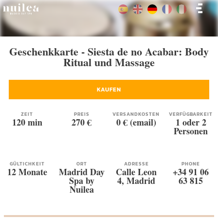
Geschenkkarte - Siesta de no Acabar: Body
Ritual und Massage
KAUFEN
ZEIT
PREIS
VERSANDKOSTEN
VERFÜGBARKEIT
120 min
270 €
0 € (email)
1 oder 2
Personen
GÜLTICHKEIT
ORT
ADRESSE
PHONE
12 Monate
Madrid Day
Calle Leon
+34 91 06
Spa by
4, Madrid
63 815
Nuilea