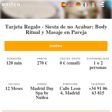
Tarjeta Regalo - Siesta de no Acabar: Body
Ritual y Masaje en Pareja
COMPRA
DURACIÓN
PRECIO
COSTES ENVÍO
DISPONIBILIDAD
120 min
270 €
0 € (email)
1 o 2
personas
VALIDEZ
DÓNDE
DIRECCIÓN
TELÉFONO
12 Meses
Madrid Day
Calle Leon
+34 91 06
Spa by
4, Madrid
63 815
Nuilea