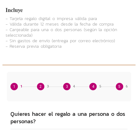
Incluye
- Tarjeta regalo digital o impresa válida para
- Válida durante 12 meses desde la fecha de compra
- Canjeable para una o dos personas (según la opción
seleccionada)
- Sin gastos de envío (entrega por correo electrónico)
- Reserva previa obligatoria
1
1
2
3
3
4
4
5
5
6
Quieres hacer el regalo a una persona o dos
personas?