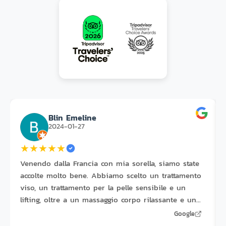
Blin Emeline
2024-01-27
★
★
★
★
★
Venendo dalla Francia con mia sorella, siamo state
accolte molto bene. Abbiamo scelto un trattamento
viso, un trattamento per la pelle sensibile e un
lifting, oltre a un massaggio corpo rilassante e un
massaggio con canne di bambù. Un'esperienza
Google
davvero piacevole 🫶🏼 Grazie mille per il vostro