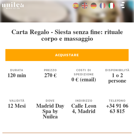
Carta Regalo - Siesta senza fine: rituale
corpo e massaggio
ACQUISTARE
DURATA
PREZZO
COSTI DI
DISPONIBILITÀ
120 min
270 €
1 o 2
SPEDIZIONE
0 € (email)
persone
VALIDITÀ
DOVE
INDIRIZZO
TELEFONO
12 Mesi
Madrid Day
Calle Leon
+34 91 06
Spa by
4, Madrid
63 815
Nuilea