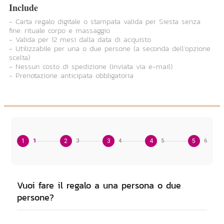
Include
- Carta regalo digitale o stampata valida per Siesta senza
fine: rituale corpo e massaggio
- Valida per 12 mesi dalla data di acquisto
- Utilizzabile per una o due persone (a seconda dell'opzione
scelta)
- Nessun costo di spedizione (inviata via e-mail)
- Prenotazione anticipata obbligatoria
1
1
2
3
3
4
4
5
5
6
Vuoi fare il regalo a una persona o due
persone?