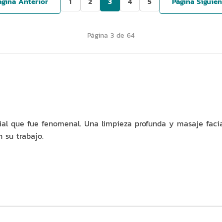
gina Anterior
1
2
3
4
5
Página Siguie
Página 3 de 64
ial que fue fenomenal. Una limpieza profunda y masaje facia
 su trabajo.