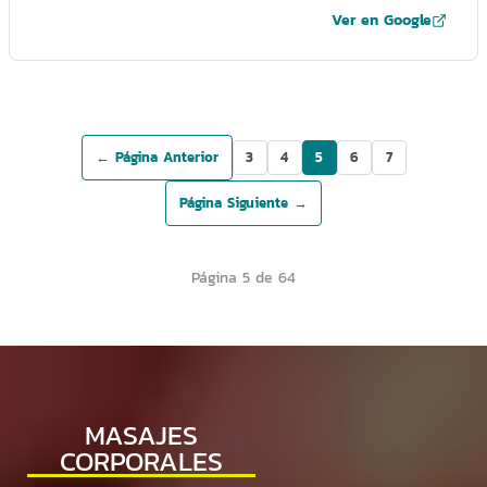
Ver en Google
← Página Anterior
3
4
5
6
7
Página Siguiente →
Página 5 de 64
MASAJES
CORPORALES