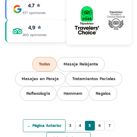
4.7 ⭐
377 opiniones
4,9 ⭐
260 opiniones
Todas
Masaje Relajante
Masajes en Pareja
Tratamientos Faciales
Reflexología
Hammam
Regalos
← Página Anterior
3
4
5
6
7