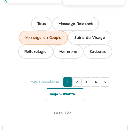
Tous
Massage Relaxant
Massage en Couple
Soins du Visage
Réflexologie
Hammam
Cadeaux
← Page Précédente
1
2
3
4
5
Page Suivante →
Page 1 de 13