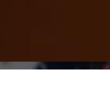
EN
DUO