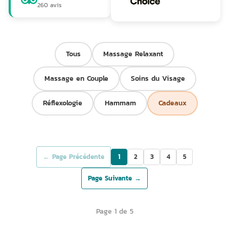
260 avis
Tous
Massage Relaxant
Massage en Couple
Soins du Visage
Réflexologie
Hammam
Cadeaux
← Page Précédente
1
2
3
4
5
Page Suivante →
Page 1 de 5