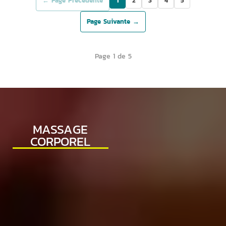
← Page Précédente
1
2
3
4
5
Page Suivante →
Page 1 de 5
MASSAGE
CORPOREL